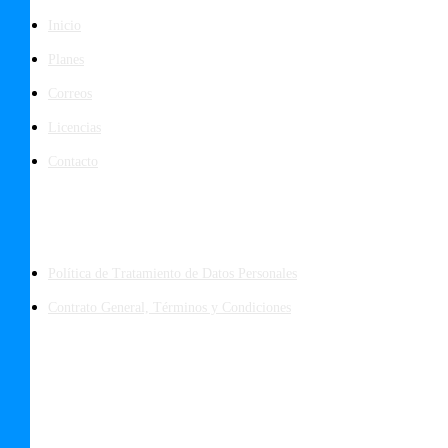
Inicio
Planes
Correos
Licencias
Contacto
Políticas
Política de Tratamiento de Datos Personales
Contrato General, Términos y Condiciones
Los Datos en tu Nodo de Nube Privada están seguros y protegidos con:
Firewall Anti DDos, WAF, ISO 14001, ISO 50001, ISO 27001, PCI DSS,
SOC2, SOC3 Cloud Security Alliance (CSA) STAR Level 1
Copyright © 2025