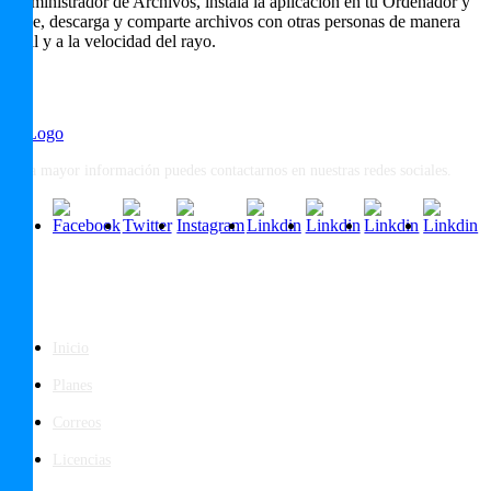
Administrador de Archivos, instala la aplicación en tu Ordenador y
sube, descarga y comparte archivos con otras personas de manera
fácil y a la velocidad del rayo.
Para mayor información puedes contactarnos en nuestras redes sociales.
Páginas
Inicio
Planes
Correos
Licencias