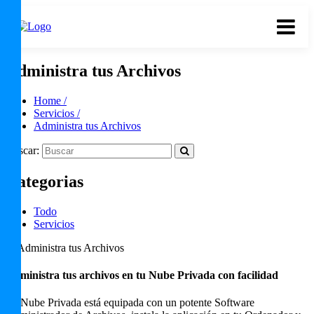
Administra tus Archivos
Home /
Servicios /
Administra tus Archivos
Buscar:
Categorias
Todo
Servicios
Administra tus archivos en tu Nube Privada con facilidad
Tu Nube Privada está equipada con un potente Software