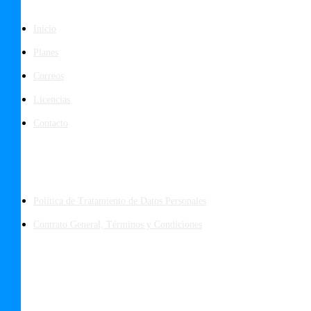
Páginas
Inicio
Planes
Correos
Licencias
Contacto
Políticas
Política de Tratamiento de Datos Personales
Contrato General, Términos y Condiciones
Los Datos en tu Nodo de Nube Privada están seguros y protegidos con:
Firewall Anti DDos, WAF, ISO 14001, ISO 50001, ISO 27001, PCI DSS,
SOC2, SOC3 Cloud Security Alliance (CSA) STAR Level 1
Copyright © 2025